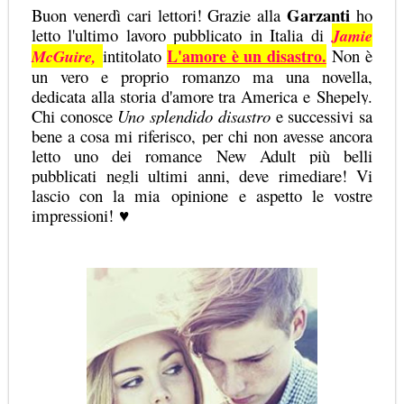
Garzanti
Buon venerdì cari lettori! Grazie alla
ho
letto l'ultimo lavoro pubblicato in Italia di
Jamie
intitolato
L'amore è un disastro.
Non è
McGuire,
un vero e proprio romanzo ma una novella,
dedicata alla storia d'amore tra America e
Shepely
.
Chi conosce
Uno splendido disastro
e successivi sa
bene a cosa mi riferisco, per chi non avesse ancora
letto uno dei romance New Adult più belli
pubblicati negli ultimi anni, deve rimediare! Vi
lascio con la mia
opi
nione
e aspetto le vostre
impressioni!
♥