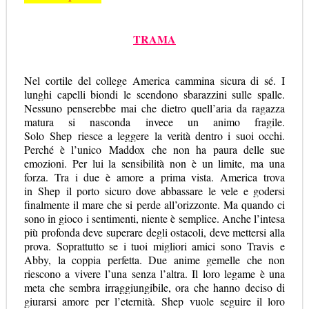
TRAMA
Nel cortile del college America cammina sicura di sé. I
lunghi capelli biondi le scendono sbarazzini sulle spalle.
Nessuno penserebbe mai che dietro quell’aria da ragazza
matura si nasconda invece un animo fragile.
Solo
Shep
riesce a leggere la verità dentro i suoi occhi.
Perché è l’unico
Maddox
che non ha paura delle sue
emozioni. Per lui la sensibilità non è un limite, ma una
forza. Tra i due è amore a prima vista. America trova
in
Shep
il porto sicuro dove abbassare le vele e godersi
finalmente il mare che si perde all’orizzonte. Ma quando ci
sono in gioco i sentimenti, niente è semplice. Anche l’intesa
più profonda deve superare degli ostacoli, deve mettersi alla
prova. Soprattutto se i tuoi migliori amici sono
Travis
e
Abby, la coppia perfetta. Due anime gemelle che non
riescono a vivere l’una senza l’altra. Il loro legame è una
meta che sembra irraggiungibile, ora che hanno deciso di
giurarsi amore per l’eternità.
Shep
vuole seguire il loro