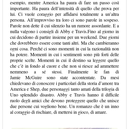
esempio, mentre America ha paura di fare un passo così
importante. Ha paura dell’intensità di quello che prova per
lui. Ci vuole coraggio per affidarsi totalmente a un’altra
persona. All’improvviso tra loro ci sono parole in sospeso.
Parole non dette il cui silenzio ha un rumore assordante. E a
nulla valgono i consigli di Abby e Travis.Fino al giorno in
cui decidono di partire insieme per un weekend. Due giorni
che dovrebbero essere come tanti altri. Ma che cambieranno
ogni cosa. Perché ci sono momenti in cui la razionalità non
ha potere. Momenti in cui i sentimenti sono più forti delle
proprie scelte. Momenti in cui il destino sa leggere quello
che c’è in fondo al cuore e che non si riesce ad ammettere
nemmeno a sé stessi. Finalmente le fan di
Jamie
McGuire
sono state accontentate. Da mesi
chiedevano di conoscere i particolari della storia d’amore tra
America e
Shep
, due personaggi tanto amati della trilogia di
Uno splendido disastro. Abby e
Travis
hanno il difficile
ruolo degli amici che devono proteggere quello che unisce
due persone cui vogliono bene. Un romanzo che è un inno
al coraggio di rischiare, di mettersi in gioco, di amare.