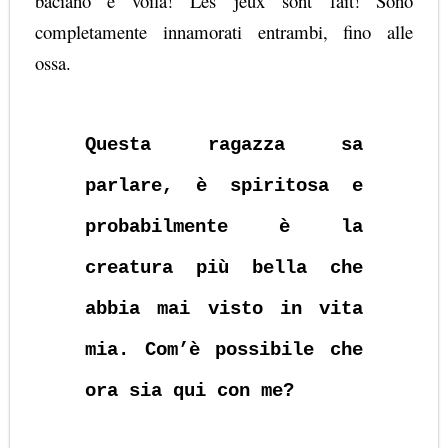
baciano e voilà!
Les
jeux
sont
fait
! Sono
completamente innamorati entrambi, fino alle
ossa.
Questa ragazza sa
parlare, è spiritosa e
probabilmente è la
creatura più bella che
abbia mai visto in vita
mia. Com’è possibile che
ora sia qui con me?