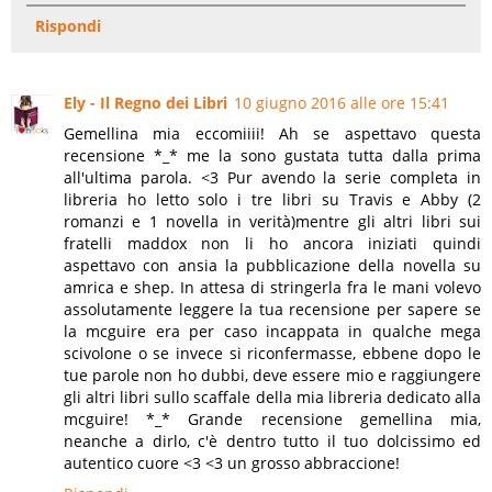
Rispondi
Ely - Il Regno dei Libri
10 giugno 2016 alle ore 15:41
Gemellina mia eccomiiii! Ah se aspettavo questa
recensione *_* me la sono gustata tutta dalla prima
all'ultima parola. <3 Pur avendo la serie completa in
libreria ho letto solo i tre libri su Travis e Abby (2
romanzi e 1 novella in verità)mentre gli altri libri sui
fratelli maddox non li ho ancora iniziati quindi
aspettavo con ansia la pubblicazione della novella su
amrica e shep. In attesa di stringerla fra le mani volevo
assolutamente leggere la tua recensione per sapere se
la mcguire era per caso incappata in qualche mega
scivolone o se invece si riconfermasse, ebbene dopo le
tue parole non ho dubbi, deve essere mio e raggiungere
gli altri libri sullo scaffale della mia libreria dedicato alla
mcguire! *_* Grande recensione gemellina mia,
neanche a dirlo, c'è dentro tutto il tuo dolcissimo ed
autentico cuore <3 <3 un grosso abbraccione!