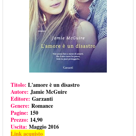
Titolo:
L'amore è un disastro
Autore:
Jamie McGuire
Editore:
Garzanti
Genere:
Romance
Pagine:
150
Prezzo:
14,90
Uscita:
Maggio 2016
Link acquisto